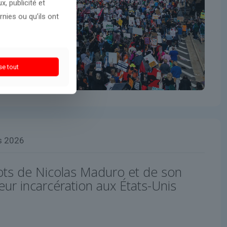
, publicité et
nies ou qu’ils ont
se tout
s 2026
ts de Nicolas Maduro et de son
ur incarcération aux États-Unis