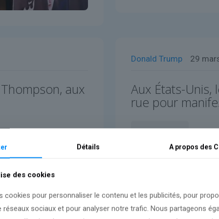
Donald Trump
29 mar
k Thompson, aux
Aux États-Unis, 
rue pour manife
Lire l'article
er
Détails
A propos des
C
lise des cookies
s cookies pour personnaliser le contenu et les publicités, pour prop
e réseaux sociaux et pour analyser notre trafic. Nous partageons é