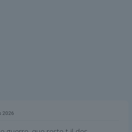
s 2026
 guerre, que reste-t-il des