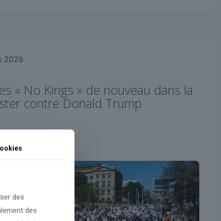
s 2026
les « No Kings » de nouveau dans la
ster contre Donald Trump
ookies
oser des
galement des