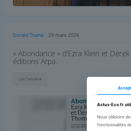
Donald Trump
29 mars 2026
« Abondance » d’Ezra Klein et Dere
éditions Arpa.
Lire l'article
Accept
Actus-Eco.fr uti
Nous utilisons de
fonctionnalités d