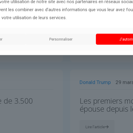
otre utilisation de notre site avec nos partenaires en réseaux sociaux
uvent les combiner avec d’autres informations que vous leur avez four
 votre utilisation de leurs services.
er
Personnaliser
J'autori
Donald Trump
29 mar
e de 3.500
Les premiers mo
épouse depuis le
Lire l'article