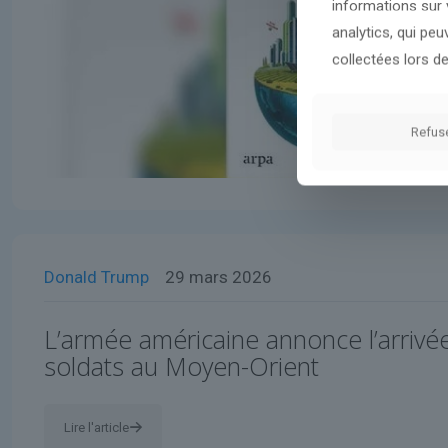
informations sur v
analytics, qui pe
collectées lors de
Refus
Donald Trump
29 mars 2026
L’armée américaine annonce l’arrivé
soldats au Moyen-Orient
Lire l'article