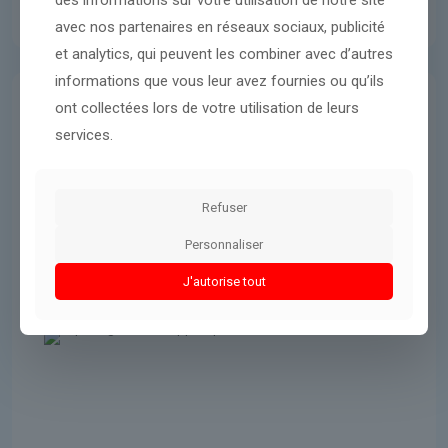
des informations sur votre utilisation de notre site
avec nos partenaires en réseaux sociaux, publicité
et analytics, qui peuvent les combiner avec d’autres
informations que vous leur avez fournies ou qu’ils
ont collectées lors de votre utilisation de leurs
Donald Trump
15 mars 2026
services.
Aucun agent infiltré du FBI
présent lors de l’assaut du
Capitole, selon un rapport officiel
Refuser
Personnaliser
Lire l'article
J'autorise tout