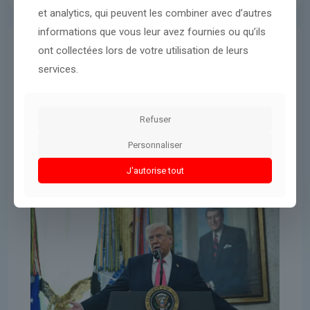
et analytics, qui peuvent les combiner avec d’autres
informations que vous leur avez fournies ou qu’ils
ont collectées lors de votre utilisation de leurs
Donald Trump
26 mars 2026
services.
Comment Donald Trump force son
récit de la désescalade en Iran,
avant la fin de son ultimatum
Refuser
Personnaliser
Lire l'article
J'autorise tout