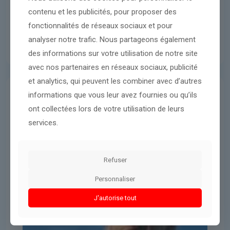
contenu et les publicités, pour proposer des
fonctionnalités de réseaux sociaux et pour
analyser notre trafic. Nous partageons également
des informations sur votre utilisation de notre site
avec nos partenaires en réseaux sociaux, publicité
et analytics, qui peuvent les combiner avec d’autres
informations que vous leur avez fournies ou qu’ils
Donald Trump
20 mars 2026
ont collectées lors de votre utilisation de leurs
entre Israël et les États-Unis, les
services.
premiers signes de « divergences »
dans la guerre contre l’Iran
Refuser
Personnaliser
Lire l'article
J'autorise tout