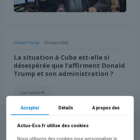
Donald Trump
20 mars 2026
La situation à Cuba est-elle si
désespérée que l’affirment Donald
Trump et son administration ?
Lire l'article
Accepter
Détails
A propos des
Actus-Eco.fr utilise des cookies
Nous utilisons des cookies pour personnaliser le