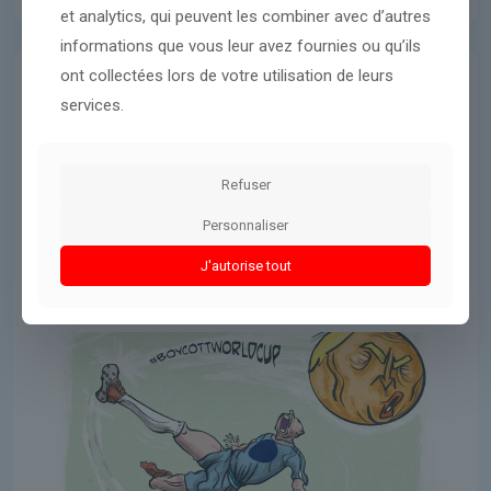
et analytics, qui peuvent les combiner avec d’autres
informations que vous leur avez fournies ou qu’ils
ont collectées lors de votre utilisation de leurs
Donald Trump
28 mars 2026
services.
Pour s’opposer à Trump, l’Europe
doit-elle boycotter la Coupe du
Refuser
monde de football ?
Personnaliser
J'autorise tout
Lire l'article