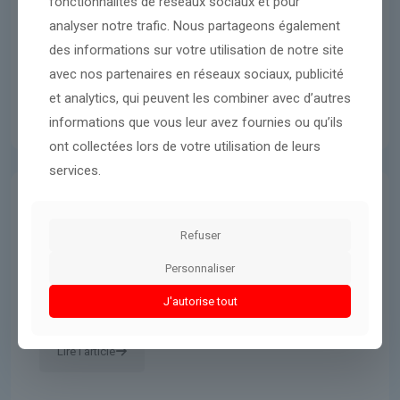
fonctionnalités de réseaux sociaux et pour
analyser notre trafic. Nous partageons également
des informations sur votre utilisation de notre site
avec nos partenaires en réseaux sociaux, publicité
et analytics, qui peuvent les combiner avec d’autres
informations que vous leur avez fournies ou qu’ils
ont collectées lors de votre utilisation de leurs
services.
Donald Trump
8 mars 2026
Refuser
L’administration Trump interdit à
Personnaliser
Harvard d’accueillir des étudiants
étrangers
J'autorise tout
Lire l'article