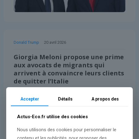
Donald Trump
20 avril 2026
Giorgia Meloni propose une prime
aux avocats de migrants qui
arrivent à convaincre leurs clients
de quitter l’Italie
Accepter
Détails
A propos des
Lire l'article
Actus-Eco.fr utilise des cookies
Nous utilisons des cookies pour personnaliser le
contenu et les publicités, pour proposer des