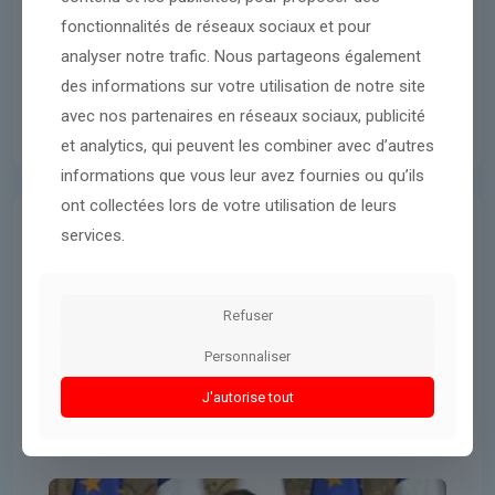
fonctionnalités de réseaux sociaux et pour
analyser notre trafic. Nous partageons également
des informations sur votre utilisation de notre site
avec nos partenaires en réseaux sociaux, publicité
et analytics, qui peuvent les combiner avec d’autres
informations que vous leur avez fournies ou qu’ils
ont collectées lors de votre utilisation de leurs
services.
Donald Trump
20 avril 2026
Emmanuel Macron affirme que
« le Hezbollah a visé » les soldats
Refuser
de la Finul
Personnaliser
J'autorise tout
Lire l'article