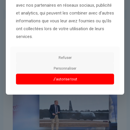
avec nos partenaires en réseaux sociaux, publicité
et analytics, qui peuvent les combiner avec d’autres
informations que vous leur avez fournies ou qu’ils
ont collectées lors de votre utilisation de leurs
Donald Trump
6 avril 2026
services.
un atout politique pour Donald
Trump
Refuser
Personnaliser
Lire l'article
J'autorise tout