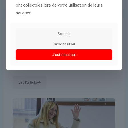
ont collectées lors de votre utilisation de leurs
services.
Presse Américaine
23 mars 2026
Refuser
Les électeurs italiens rejettent la
Personnaliser
réforme judiciaire, un revers pour
J'autorise tout
la première ministre Giorgia
Meloni
Lire l'article