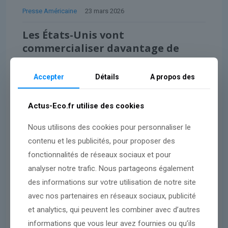
Presse Américaine
23 mars 2026
Les États-Unis vont
commercialiser davantage de
diesel pour réduire les prix du
carburant, selon Wright
Accepter
Détails
A propos des
Actus-Eco.fr utilise des cookies
Lire l'article
Nous utilisons des cookies pour personnaliser le
contenu et les publicités, pour proposer des
fonctionnalités de réseaux sociaux et pour
analyser notre trafic. Nous partageons également
des informations sur votre utilisation de notre site
avec nos partenaires en réseaux sociaux, publicité
et analytics, qui peuvent les combiner avec d’autres
informations que vous leur avez fournies ou qu’ils