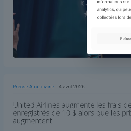
informations sur v
analytics, qui pe
collectées lors de
Refus
Presse Américaine
4 avril 2026
United Airlines augmente les frais 
enregistrés de 10 $ alors que les pr
augmentent