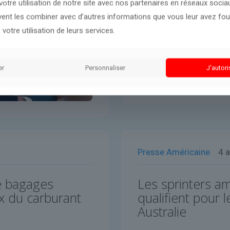
otre utilisation de notre site avec nos partenaires en réseaux sociaux
uvent les combiner avec d’autres informations que vous leur avez four
 votre utilisation de leurs services.
er
Personnaliser
J'autori
Presse Américaine
4 a
de bagages
Les sprinters a
ix du carburant
qualifient pour l
Australie