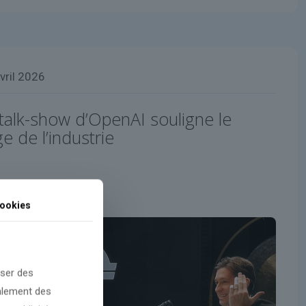
vril 2026
 talk-show d’OpenAI souligne le
 de l’industrie
ookies
oser des
galement des