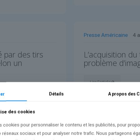
Presse Américaine
4 a
par des tirs
L’acquisition du
elon un
problème d’image
Lire l'article
er
Détails
A propos des
C
lise des cookies
s cookies pour personnaliser le contenu et les publicités, pour prop
e réseaux sociaux et pour analyser notre trafic. Nous partageons é