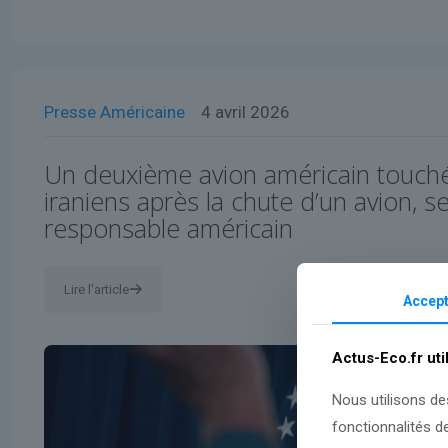
Presse Américaine
4 avril 2026
Un deuxième avion américain touché 
iraniens après la chute d’un avion, s
responsable américain
Lire l'article
Accept
Actus-Eco.fr uti
Nous utilisons de
fonctionnalités d