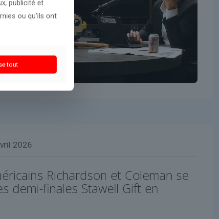
, publicité et
nies ou qu’ils ont
se tout
vril 2026
méricains Richardson et Coleman se
es demi-finales Stawell Gift en