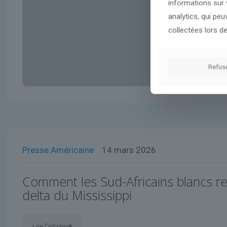
informations sur v
analytics, qui pe
collectées lors de
Refus
Presse Américaine
14 mars 2026
Comment les Sud-Africains blancs r
delta du Mississippi
Lire l'article