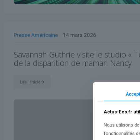
Presse Américaine
14 mars 2026
Savannah Guthrie visite le studio « T
de la disparition de maman Nancy
Lire l'article
Accept
Actus-Eco.fr uti
Nous utilisons de
fonctionnalités d