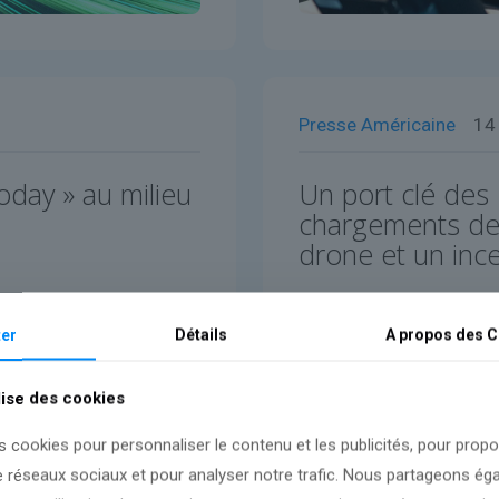
Presse Américaine
14
oday » au milieu
Un port clé des
chargements de 
drone et un inc
Lire l'article
er
Détails
A propos des
C
lise des cookies
s cookies pour personnaliser le contenu et les publicités, pour prop
e réseaux sociaux et pour analyser notre trafic. Nous partageons é