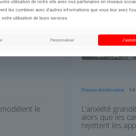
otre utilisation de notre site avec nos partenaires en réseaux sociaux
uvent les combiner avec d’autres informations que vous leur avez four
 votre utilisation de leurs services.
er
Personnaliser
J'autori
Presse Américaine
14
emodèlent le
L’anxiété grandi
alors que les c
rejettent les a