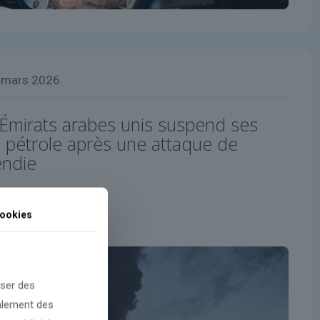
 mars 2026
 Émirats arabes unis suspend ses
pétrole après une attaque de
endie
ookies
oser des
galement des