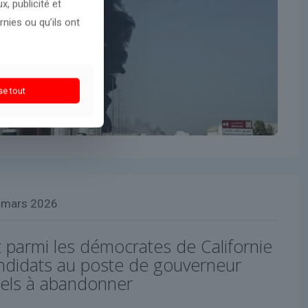
, publicité et
nies ou qu’ils ont
se tout
 mars 2026
t parmi les démocrates de Californie
andidats au poste de gouverneur
ppels à abandonner