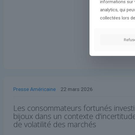
informations sur v
analytics, qui pe
collectées lors de
Refus
Presse Américaine
22 mars 2026
Les consommateurs fortunés investi
bijoux dans un contexte d’incertitud
de volatilité des marchés