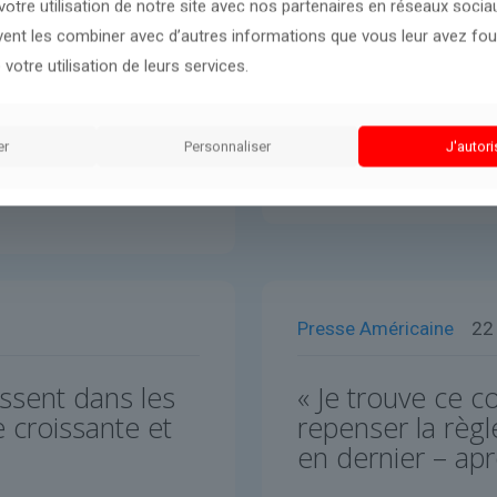
otre utilisation de notre site avec nos partenaires en réseaux sociaux
uvent les combiner avec d’autres informations que vous leur avez four
 votre utilisation de leurs services.
er
Personnaliser
J'autori
Presse Américaine
22
ssent dans les
« Je trouve ce co
e croissante et
repenser la règl
en dernier – apr