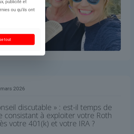
, publicité et
nies ou qu’ils ont
se tout
 mars 2026
nseil discutable » : est-il temps de
e consistant à exploiter votre Roth
ès votre 401(k) et votre IRA ?