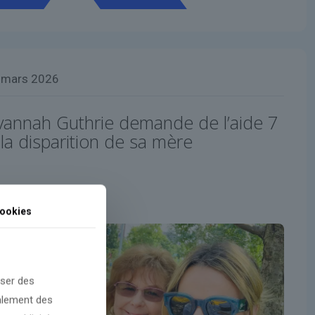
 mars 2026
avannah Guthrie demande de l’aide 7
la disparition de sa mère
ookies
oser des
galement des