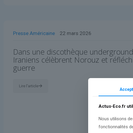
Presse Américaine
22 mars 2026
Dans une discothèque underground 
Iraniens célèbrent Norouz et réfléchi
guerre
Lire l'article
Accept
Actus-Eco.fr uti
Nous utilisons de
fonctionnalités d