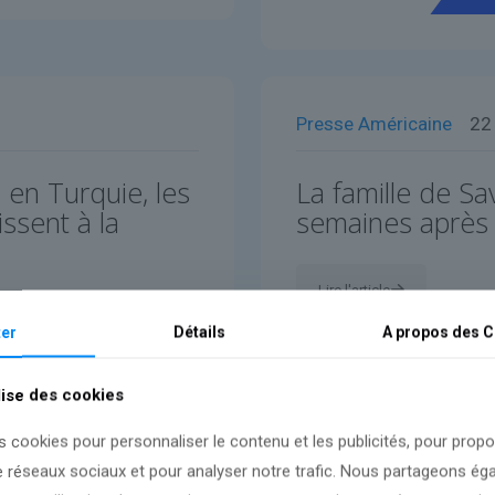
Presse Américaine
22
en Turquie, les
La famille de S
ssent à la
semaines après 
Lire l'article
er
Détails
A propos des
C
lise des cookies
s cookies pour personnaliser le contenu et les publicités, pour prop
e réseaux sociaux et pour analyser notre trafic. Nous partageons é