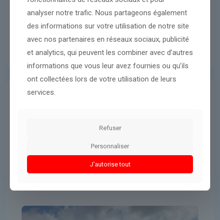
analyser notre trafic. Nous partageons également
des informations sur votre utilisation de notre site
avec nos partenaires en réseaux sociaux, publicité
et analytics, qui peuvent les combiner avec d’autres
informations que vous leur avez fournies ou qu’ils
ont collectées lors de votre utilisation de leurs
services.
International
23 avril 2026
L’Autorité palestinienne annonce
Refuser
qu’un adolescent a été tué par des
tirs israéliens en Cisjordanie
Personnaliser
J'autorise tout
Lire l'article