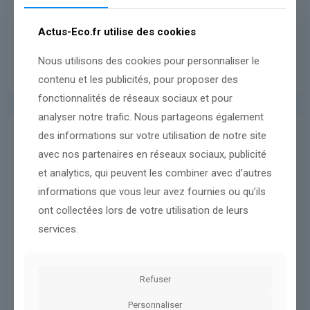
Actus-Eco.fr utilise des cookies
Nous utilisons des cookies pour personnaliser le
contenu et les publicités, pour proposer des
fonctionnalités de réseaux sociaux et pour
analyser notre trafic. Nous partageons également
des informations sur votre utilisation de notre site
International
5 mars 2026
avec nos partenaires en réseaux sociaux, publicité
Les époux Obama grimés en singe
et analytics, qui peuvent les combiner avec d’autres
dans une vidéo : la publication de
informations que vous leur avez fournies ou qu’ils
Donald Trump supprimée, la
ont collectées lors de votre utilisation de leurs
Maison Blanche prétexte une
services.
« erreur » d’un « employé »
Refuser
Lire l'article
Personnaliser