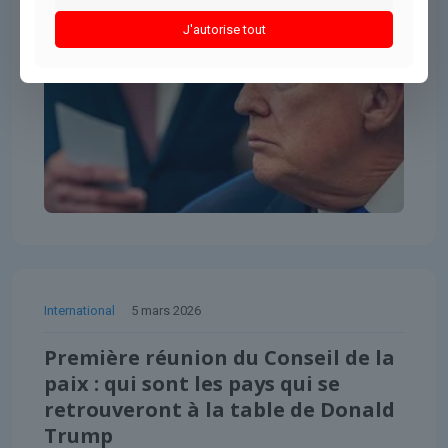
J'autorise tout
International
5 mars 2026
Première réunion du Conseil de la
paix : qui sont les pays qui se
retrouveront à la table de Donald
Trump