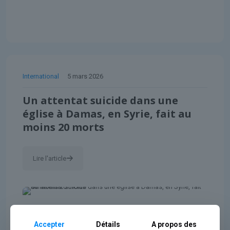
International
5 mars 2026
Un attentat suicide dans une
église à Damas, en Syrie, fait au
moins 20 morts
Lire l'article
Accepter
Détails
A propos des