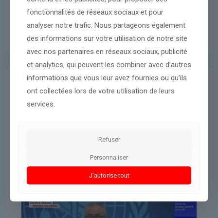
fonctionnalités de réseaux sociaux et pour
analyser notre trafic. Nous partageons également
des informations sur votre utilisation de notre site
avec nos partenaires en réseaux sociaux, publicité
et analytics, qui peuvent les combiner avec d’autres
informations que vous leur avez fournies ou qu’ils
International
7 mai 2026
ont collectées lors de votre utilisation de leurs
services.
Hantavirus: cinq cas confirmés et
trois suspects à ce jour, selon le
chef de l'OMS
Refuser
Personnaliser
Lire l'article
J'autorise tout