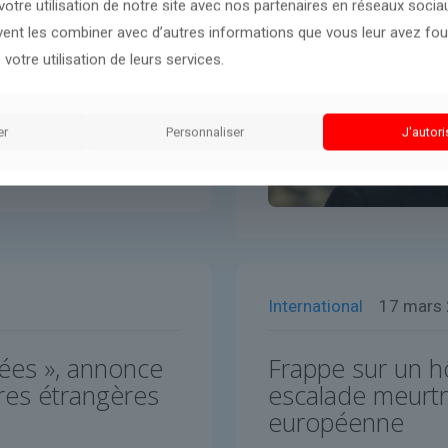
otre utilisation de notre site avec nos partenaires en réseaux sociaux
uvent les combiner avec d’autres informations que vous leur avez four
 votre utilisation de leurs services.
er
Personnaliser
J'autori
International
17 mars
ées », annonce
Frappe sur un hô
ires étrangères
escalade meurtri
européenne