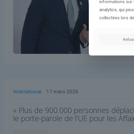
informations sur v
analytics, qui pe
collectées lors de
Refus
International
17 mars 2026
« Plus de 900.000 personnes déplac
le porte-parole de l’UE pour les Affa