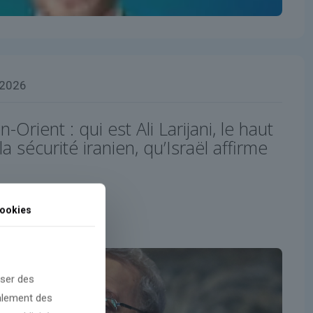
 2026
rient : qui est Ali Larijani, le haut
a sécurité iranien, qu’Israël affirme
ookies
oser des
galement des