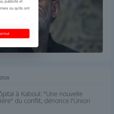
, publicité et
nies ou qu’ils ont
se tout
 2026
pital à Kaboul: "Une nouvelle
ère" du conflit, dénonce l'Union