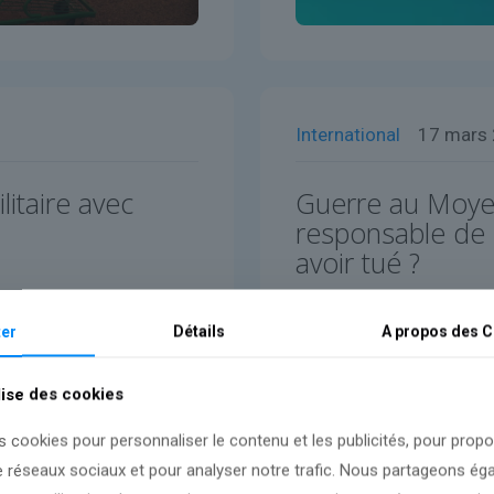
International
17 mars
itaire avec
Guerre au Moyen-O
responsable de l
avoir tué ?
Lire l'article
er
Détails
A propos des
C
lise des cookies
s cookies pour personnaliser le contenu et les publicités, pour prop
e réseaux sociaux et pour analyser notre trafic. Nous partageons é