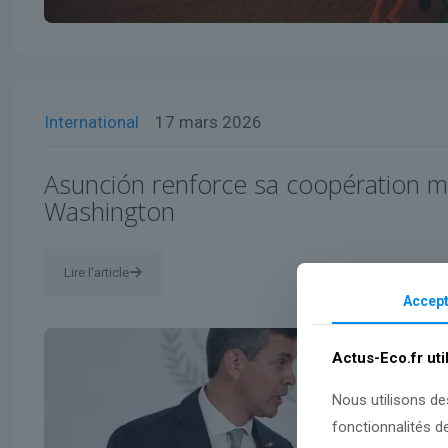
International
17 mars 2026
Asunción renforce sa coopération mil
Washington
Lire l'article
Accept
Actus-Eco.fr uti
Nous utilisons de
fonctionnalités d