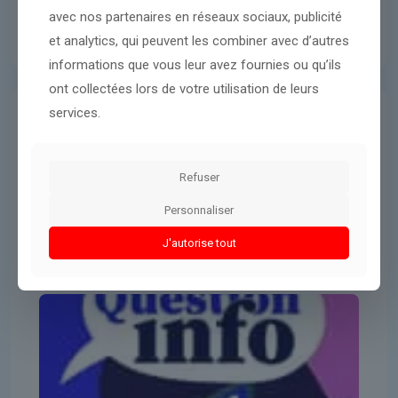
avec nos partenaires en réseaux sociaux, publicité
et analytics, qui peuvent les combiner avec d’autres
informations que vous leur avez fournies ou qu’ils
ont collectées lors de votre utilisation de leurs
services.
International
19 mars 2026
le nombre de cas signalés grimpe
Refuser
de 20 à 27, dont 15 confirmés
Personnaliser
J'autorise tout
Lire l'article