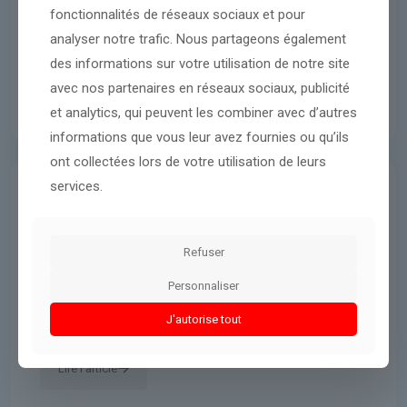
fonctionnalités de réseaux sociaux et pour
analyser notre trafic. Nous partageons également
des informations sur votre utilisation de notre site
avec nos partenaires en réseaux sociaux, publicité
et analytics, qui peuvent les combiner avec d’autres
informations que vous leur avez fournies ou qu’ils
ont collectées lors de votre utilisation de leurs
services.
International
20 avril 2026
un dispositif de sécurité renforcé
Refuser
à Islamabad au Pakistan pour
accueillir les pourparlers entre
Personnaliser
l’Iran et les États-Unis
J'autorise tout
Lire l'article