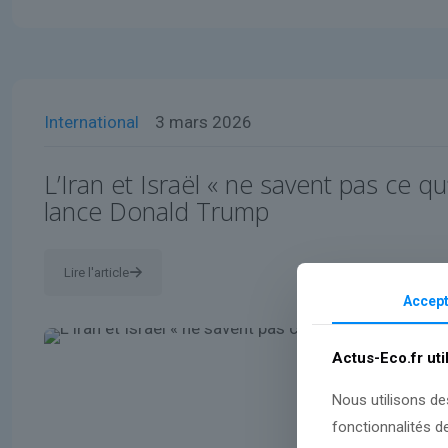
International
3 mars 2026
L’Iran et Israël « ne savent pas ce qu’
lance Donald Trump
Lire l'article
Accept
Actus-Eco.fr uti
Nous utilisons de
fonctionnalités d