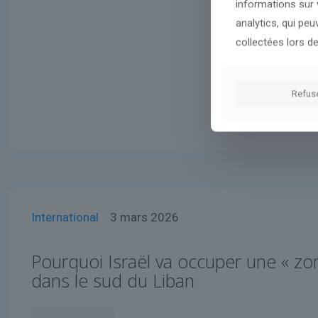
informations sur v
analytics, qui pe
collectées lors de
Refus
International
3 mars 2026
Pourquoi Israël va occuper une « z
dans le sud du Liban