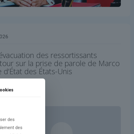
2026
évacuation des ressortissants
tour sur la prise de parole de Marco
e d’État des États-Unis
ookies
oser des
galement des