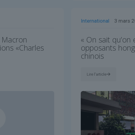
International
3 mars 
l Macron
« On sait qu’on e
ions «Charles
opposants hongk
chinois
Lire l'article