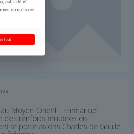
, publicité et
nies ou qu’ils ont
se tout
2026
 au Moyen-Orient : Emmanuel
des renforts militaires en
nt le porte-avions Charles de Gaulle