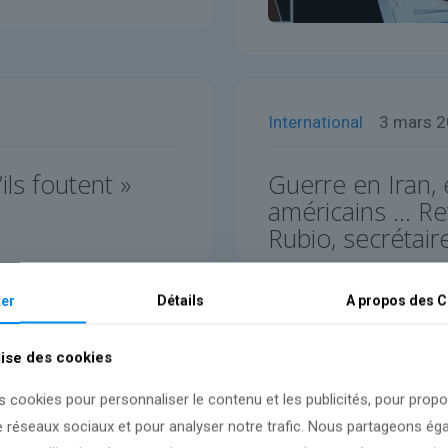
International
3 mars 
ils foutent »
Guerre en Iran, 
américains … Re
Rubio, secrétair
Lire l'article
er
Détails
A propos des
C
lise des cookies
s cookies pour personnaliser le contenu et les publicités, pour prop
e réseaux sociaux et pour analyser notre trafic. Nous partageons é