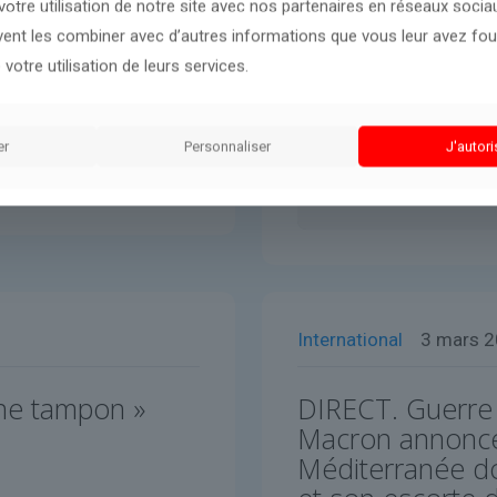
otre utilisation de notre site avec nos partenaires en réseaux sociaux
uvent les combiner avec d’autres informations que vous leur avez four
 votre utilisation de leurs services.
er
Personnaliser
J'autori
International
3 mars 
one tampon »
DIRECT. Guerre
Macron annonce 
Méditerranée do