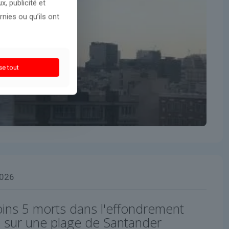
, publicité et
nies ou qu’ils ont
se tout
2026
ins 5 morts dans l'effondrement
e sur une plage de Santander