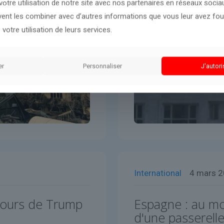
otre utilisation de notre site avec nos partenaires en réseaux sociaux
uvent les combiner avec d’autres informations que vous leur avez four
 votre utilisation de leurs services.
er
Personnaliser
J'autori
International
4 mars 
ecours de Trump
Espagne : au mo
d'une passerell