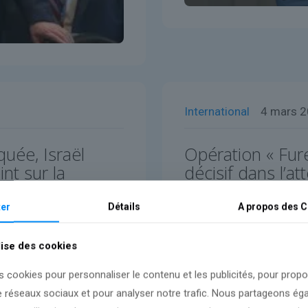
International
4 mars 
uée, Israël
Opération « Fur
nt sur la
décisif dans l’a
témoigne un Ira
er
Détails
A propos des
C
Lire l'article
lise des cookies
s cookies pour personnaliser le contenu et les publicités, pour prop
e réseaux sociaux et pour analyser notre trafic. Nous partageons é