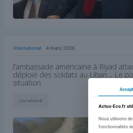
International
4 mars 2026
l’ambassade américaine à Riyad attaq
déploie des soldats au Liban… Le poi
situation
Accept
Lire l'article
Actus-Eco.fr uti
Nous utilisons de
fonctionnalités d