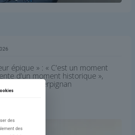
2026
eur épique » : « C’est un moment
ttente d’un moment historique »,
nien exilé à Perpignan
ookies
oser des
galement des