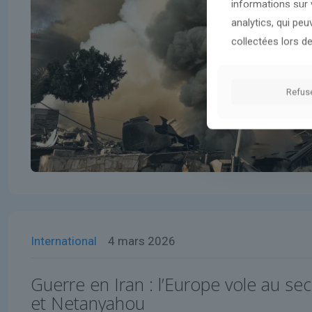
informations sur v
analytics, qui pe
collectées lors de
Refus
International
4 mars 2026
Guerre en Iran : l’Europe vole au s
et Netanyahou