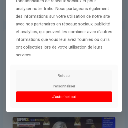
fonctionnalités de réseaux sociaux et pour
analyser notre trafic. Nous partageons également
des informations sur votre utilisation de notre site
avec nos partenaires en réseaux sociaux, publicité
et analytics, qui peuvent les combiner avec d’autres
informations que vous leur avez fournies ou qu’ils
International
25 mars 2026
ont collectées lors de votre utilisation de leurs
Pour Marine Le Pen, il est
services.
« illusoire » de faire chuter le
régime iranien « par des
bombardements, aussi massifs
Refuser
qu’ils le sont »
Personnaliser
J'autorise tout
Lire l'article