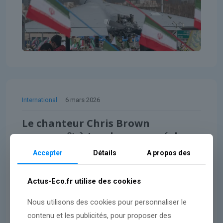
International
6 mars 2026
Le chanteur Chris Brown
comparaît à Londres, accusé de
coups et blessures
Accepter
Détails
A propos des
Lire l'article
Actus-Eco.fr utilise des cookies
Nous utilisons des cookies pour personnaliser le
contenu et les publicités, pour proposer des