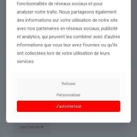
fonctionnalités de réseaux sociaux et pour
analyser notre trafic. Nous partageons également
des informations sur votre utilisation de notre site
avec nos partenaires en réseaux sociaux, publicité
et analytics, qui peuvent les combiner avec d’autres
informations que vous leur avez fournies ou qu’ils
ont collectées lors de votre utilisation de leurs
services.
International
6 mars 2026
Refuser
La hausse des attaques menées
Personnaliser
par des loups pousse l'Allemagne
J'autorise tout
vers le retour de la chasse
Lire l'article