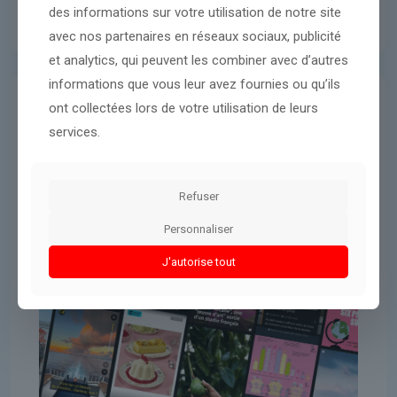
des informations sur votre utilisation de notre site
avec nos partenaires en réseaux sociaux, publicité
et analytics, qui peuvent les combiner avec d’autres
informations que vous leur avez fournies ou qu’ils
ont collectées lors de votre utilisation de leurs
International
13 mars 2026
services.
À la frontière entre le Soudan et
le Tchad, “la survie se négocie au
jour le jour”
Refuser
Personnaliser
Lire l'article
J'autorise tout