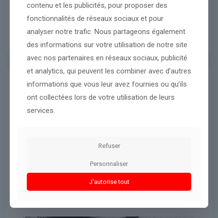
contenu et les publicités, pour proposer des
fonctionnalités de réseaux sociaux et pour
analyser notre trafic. Nous partageons également
des informations sur votre utilisation de notre site
avec nos partenaires en réseaux sociaux, publicité
et analytics, qui peuvent les combiner avec d’autres
informations que vous leur avez fournies ou qu’ils
International
3 avril 2026
ont collectées lors de votre utilisation de leurs
« Le Noir parle des fleuves », de
services.
Langston Hughes, le jazz au
service de la poésie : épisode du
podcast L’Instant poésie de Dany
Refuser
Laferrière
Personnaliser
J'autorise tout
Lire l'article