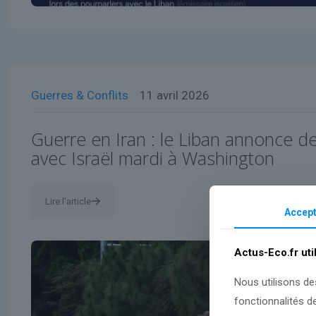
Guerres & Conflits
11 avril 2026
Guerre en Iran : le Liban annonce d
avec Israël mardi à Washington
Lire l'article
Accept
Actus-Eco.fr uti
Nous utilisons de
fonctionnalités d