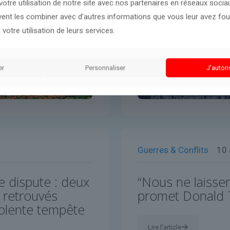
otre utilisation de notre site avec nos partenaires en réseaux sociaux
uvent les combiner avec d’autres informations que vous leur avez four
 votre utilisation de leurs services.
er
Personnaliser
J'autori
Guerres & Conflits
10 
e dispute : deux
“Nous ne laisser
 retrouvés
promet Donald
violente tempête
Lire l'article