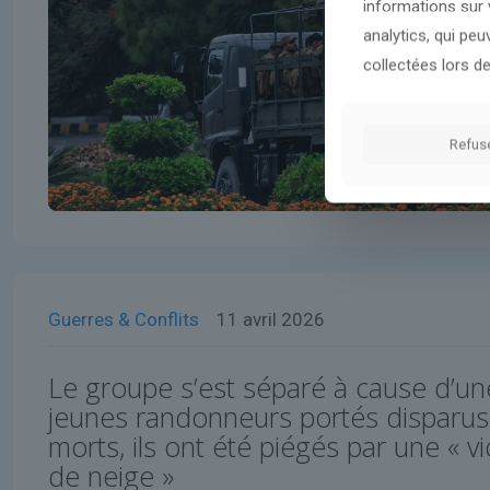
informations sur v
analytics, qui pe
collectées lors de
Refus
Guerres & Conflits
11 avril 2026
Le groupe s’est séparé à cause d’un
jeunes randonneurs portés disparus
morts, ils ont été piégés par une « 
de neige »