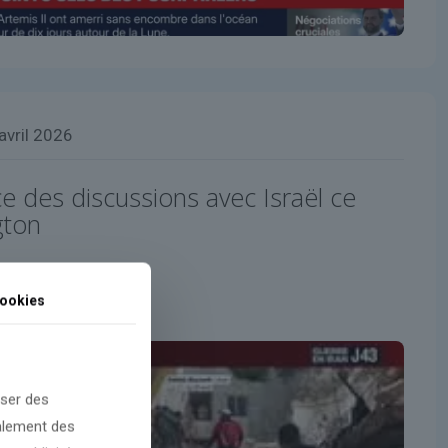
avril 2026
e des discussions avec Israël ce
gton
ookies
oser des
galement des