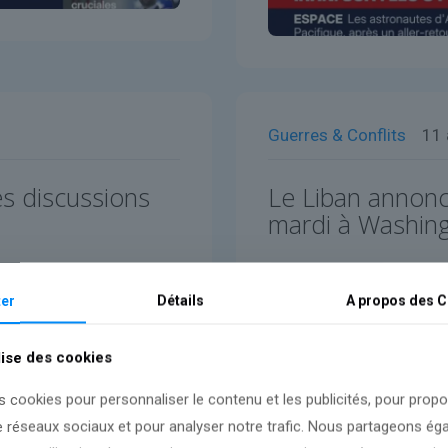
Guerres & Conflits
11 
es discussions
Le Liban annonc
mardi à Washin
Lire l'article
er
Détails
A propos des
C
lise des cookies
s cookies pour personnaliser le contenu et les publicités, pour prop
e réseaux sociaux et pour analyser notre trafic. Nous partageons é