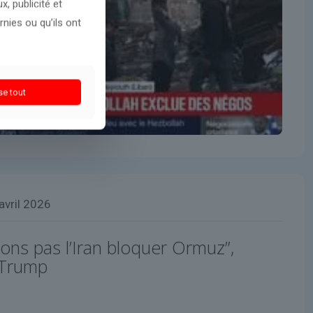
, publicité et
nies ou qu’ils ont
se tout
avril 2026
ons pas l’Iran bloquer Ormuz”,
 Trump