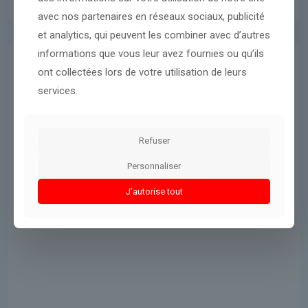
avec nos partenaires en réseaux sociaux, publicité
et analytics, qui peuvent les combiner avec d’autres
informations que vous leur avez fournies ou qu’ils
Guerres & Conflits
14 mars 2026
ont collectées lors de votre utilisation de leurs
services.
un journaliste indépendant
emprisonné pour des publications
sur Facebook
Refuser
Personnaliser
Lire l'article
J'autorise tout