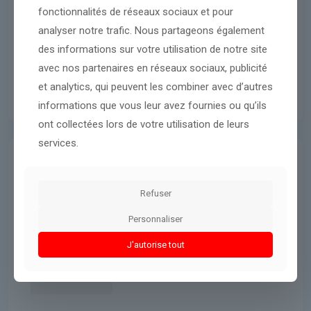
fonctionnalités de réseaux sociaux et pour
analyser notre trafic. Nous partageons également
des informations sur votre utilisation de notre site
avec nos partenaires en réseaux sociaux, publicité
et analytics, qui peuvent les combiner avec d’autres
informations que vous leur avez fournies ou qu’ils
ont collectées lors de votre utilisation de leurs
services.
Guerres & Conflits
8 mars 2026
Refuser
des milliers de touristes
attendent toujours un retour vers
Personnaliser
la France
J'autorise tout
Lire l'article