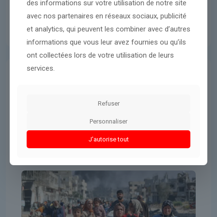
des informations sur votre utilisation de notre site
avec nos partenaires en réseaux sociaux, publicité
et analytics, qui peuvent les combiner avec d’autres
informations que vous leur avez fournies ou qu’ils
ont collectées lors de votre utilisation de leurs
services.
Guerres & Conflits
8 mars 2026
après une trêve au Liban, est-il
Refuser
possible de faire de même à Gaza ?
Personnaliser
J'autorise tout
Lire l'article