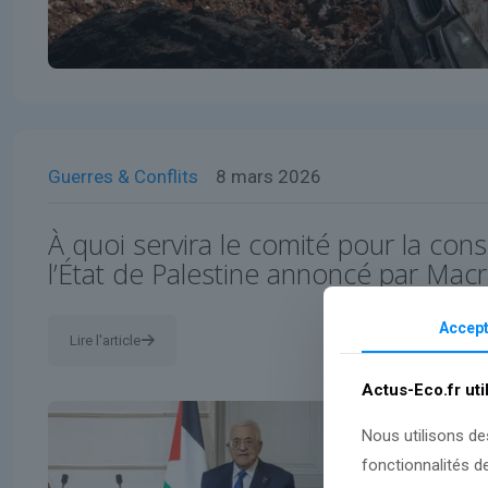
Guerres & Conflits
8 mars 2026
À quoi servira le comité pour la cons
l’État de Palestine annoncé par Mac
Accept
Lire l'article
Actus-Eco.fr uti
Nous utilisons de
fonctionnalités d