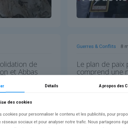
Guerres & Conflits
8 
olidation de
Le plan de paix
ron et Abbas
comprend une no
er
Détails
A propos des
C
Lire l'article
lise des cookies
s cookies pour personnaliser le contenu et les publicités, pour prop
e réseaux sociaux et pour analyser notre trafic. Nous partageons é