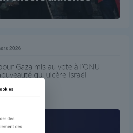
mars 2026
 pour Gaza mis au vote à l’ONU
uveauté qui ulcère Israël
ookies
oser des
galement des