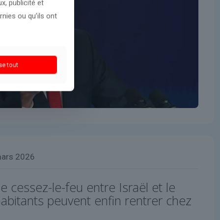
, publicité et
nies ou qu’ils ont
se tout
mars 2026
e cessez-le-feu entre Israël et le
abitants peuvent enfin rentrer chez