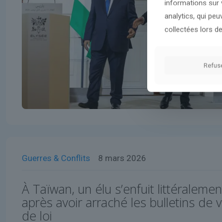
informations sur v
analytics, qui pe
collectées lors de
Refus
Guerres & Conflits
8 mars 2026
À Taïwan, un élu s’enfuit littéraleme
après avoir arraché les bulletins de 
de loi