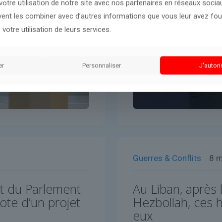
otre utilisation de notre site avec nos partenaires en réseaux sociaux
uvent les combiner avec d’autres informations que vous leur avez four
 votre utilisation de leurs services.
er
Personnaliser
J'autori
Guerres & Conflits
8 
nt du Parlement
Au Liban, après l
vote d’un projet
Hezbollah, ces h
eux