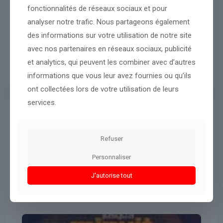
fonctionnalités de réseaux sociaux et pour
analyser notre trafic. Nous partageons également
des informations sur votre utilisation de notre site
avec nos partenaires en réseaux sociaux, publicité
et analytics, qui peuvent les combiner avec d’autres
informations que vous leur avez fournies ou qu’ils
ont collectées lors de votre utilisation de leurs
services.
Guerres & Conflits
26 avril 2026
Refuser
Volodymyr Zelensky accuse la
Russie de « terrorisme nucléaire »
Personnaliser
J'autorise tout
Lire l'article