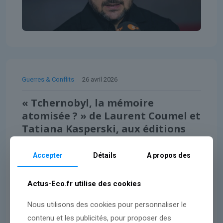
Guerres & Conflits
26 avril 2026
« Tchernobyl, la mémoire
atomisée ? » de Laurent Coumel et
Tatiana Kasperski, aux éditions
JC Lattès
Accepter
Détails
A propos des
Lire l'article
Actus-Eco.fr utilise des cookies
Nous utilisons des cookies pour personnaliser le
contenu et les publicités, pour proposer des