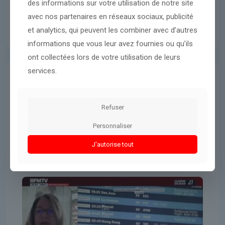
des informations sur votre utilisation de notre site
avec nos partenaires en réseaux sociaux, publicité
et analytics, qui peuvent les combiner avec d’autres
informations que vous leur avez fournies ou qu’ils
ont collectées lors de votre utilisation de leurs
services.
Guerres & Conflits
6 mars 2026
la colère des Français toujours
Refuser
bloqués
Personnaliser
J'autorise tout
Lire l'article