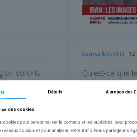
Guerres & Conflits
12
ion sont-ils
Qu’est-ce que le
américaine?
er
Détails
A propos des
C
Lire l'article
lise des cookies
s cookies pour personnaliser le contenu et les publicités, pour prop
e réseaux sociaux et pour analyser notre trafic. Nous partageons é