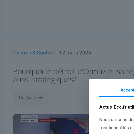
Guerres & Conflits
12 mars 2026
Pourquoi le détroit d’Ormuz et sa rég
aussi stratégiques?
Accept
Lire l'article
Actus-Eco.fr uti
Nous utilisons de
fonctionnalités d