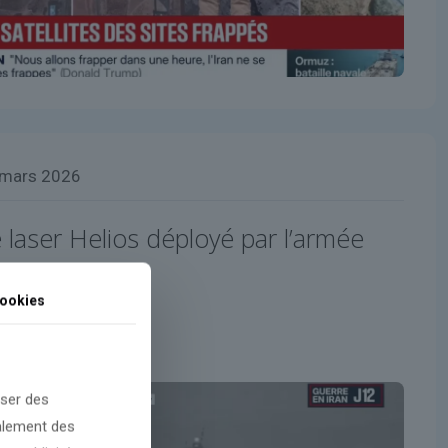
 mars 2026
 laser Helios déployé par l’armée
ookies
oser des
galement des