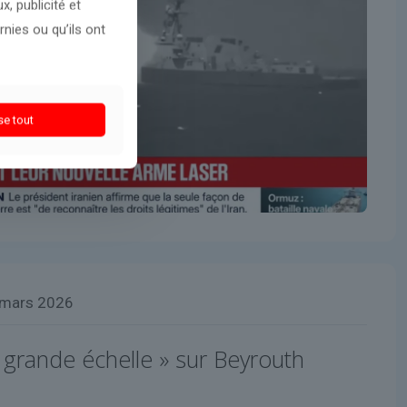
, publicité et
nies ou qu’ils ont
se tout
 mars 2026
à grande échelle » sur Beyrouth