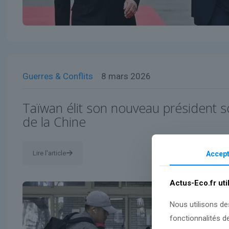
Guerres & Conflits
8 mars 2026
Taïwan élit son nouveau président 
de la Chine
Lire l'article
Accept
Actus-Eco.fr uti
Nous utilisons de
fonctionnalités d