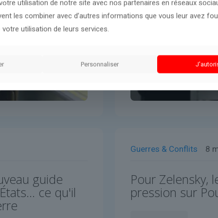
otre utilisation de notre site avec nos partenaires en réseaux sociaux
uvent les combiner avec d’autres informations que vous leur avez four
 votre utilisation de leurs services.
er
Personnaliser
J'autori
Guerres & Conflits
8 
ouveau guide
Pour Zelensky, l
tats… ce qu'il
pression sur Po
erre