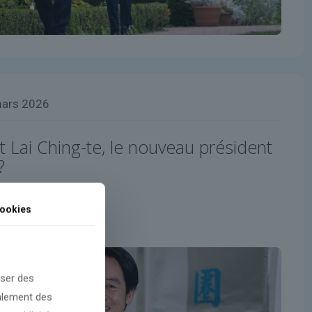
mars 2026
t Lai Ching-te, le nouveau président
?
ookies
oser des
galement des