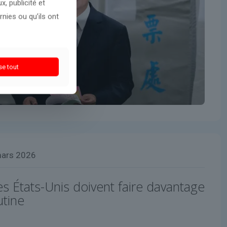
, publicité et
nies ou qu’ils ont
se tout
mars 2026
es États-Unis doivent faire davantage
utine