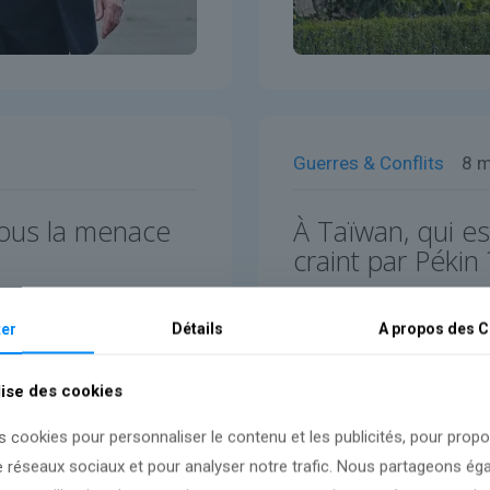
Guerres & Conflits
8 
sous la menace
À Taïwan, qui es
craint par Pékin 
Lire l'article
er
Détails
A propos des
C
lise des cookies
s cookies pour personnaliser le contenu et les publicités, pour prop
e réseaux sociaux et pour analyser notre trafic. Nous partageons é