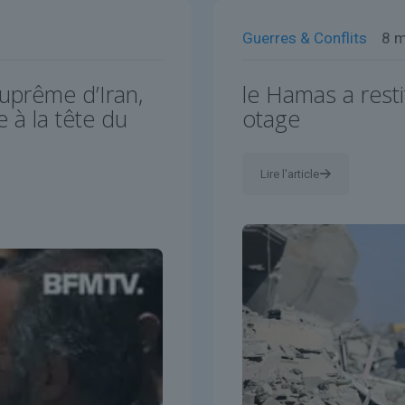
Guerres & Conflits
8 
uprême d’Iran,
le Hamas a resti
 à la tête du
otage
Lire l'article