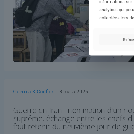
informations sur v
analytics, qui pe
collectées lors de
Refus
Guerres & Conflits
8 mars 2026
Guerre en Iran : nomination d'un n
suprême, échange entre les chefs d'É
faut retenir du neuvième jour de gu