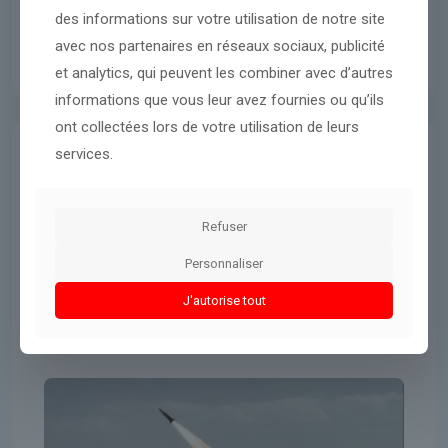
des informations sur votre utilisation de notre site
avec nos partenaires en réseaux sociaux, publicité
et analytics, qui peuvent les combiner avec d’autres
informations que vous leur avez fournies ou qu’ils
ont collectées lors de votre utilisation de leurs
services.
Guerres & Conflits
7 mars 2026
Guerre en Iran : que sont les
Refuser
missiles «PrSM», utilisés pour la
première fois par les Etats-Unis ?
Personnaliser
J'autorise tout
Lire l'article