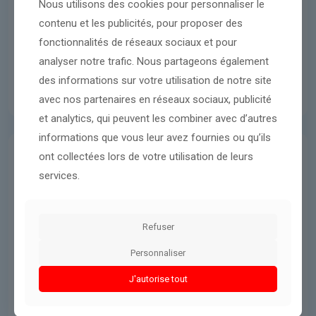
Nous utilisons des cookies pour personnaliser le
contenu et les publicités, pour proposer des
fonctionnalités de réseaux sociaux et pour
analyser notre trafic. Nous partageons également
des informations sur votre utilisation de notre site
avec nos partenaires en réseaux sociaux, publicité
et analytics, qui peuvent les combiner avec d’autres
informations que vous leur avez fournies ou qu’ils
ont collectées lors de votre utilisation de leurs
Guerres & Conflits
27 mars 2026
services.
1960, l’OPEP ou le pétrole comme
contre-pouvoir : épisode du
Refuser
podcast Pétrole, anatomie d’un
malédiction
Personnaliser
J'autorise tout
Lire l'article