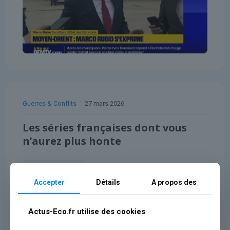
Guerres & Conflits
27 mars 2026
Les séries françaises dont vous
n’aurez plus honte
Lire l'article
Accepter
Détails
A propos des
Actus-Eco.fr utilise des cookies