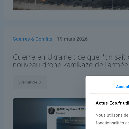
Guerres & Conflits
19 mars 2026
Guerre en Ukraine : ce que l'on sait 
nouveau drone kamikaze de l’armée
Lire l'article
Accept
Actus-Eco.fr uti
Nous utilisons de
fonctionnalités d