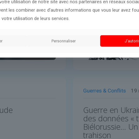
otre utilisation de notre site avec nos partenaires en réseaux sociaux
uvent les combiner avec d’autres informations que vous leur avez four
 votre utilisation de leurs services.
er
Personnaliser
J'autori
Guerres & Conflits
19
tude
Guerre en Ukrai
des données « to
Biélorussie… Un
trahison