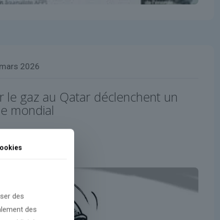
 mars 2026
 le gaz au Qatar déclenchent un
ue mondial
ookies
oser des
galement des