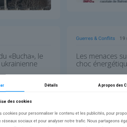
Guerres & Conflits
19
du «Bucha», le
Les menaces sur
 ukrainienne
choc énergétiq
Lire l'article
er
Détails
A propos des
C
lise des cookies
s cookies pour personnaliser le contenu et les publicités, pour prop
e réseaux sociaux et pour analyser notre trafic. Nous partageons é