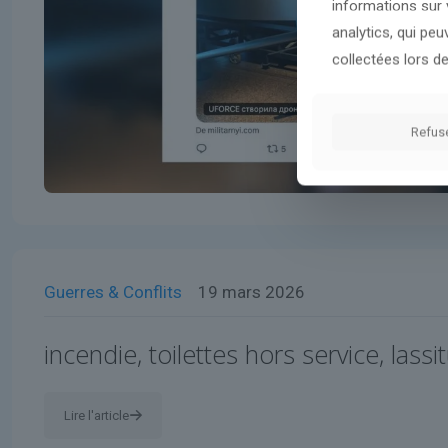
informations sur v
analytics, qui pe
collectées lors de
Refus
Guerres & Conflits
19 mars 2026
incendie, toilettes hors service, lassi
Lire l'article