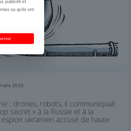
, publicité et
nies ou qu’ils ont
se tout
 mars 2026
ne : drones, robots, il communiquait
p secret » à la Russie et à la
 espion ukrainien accusé de haute